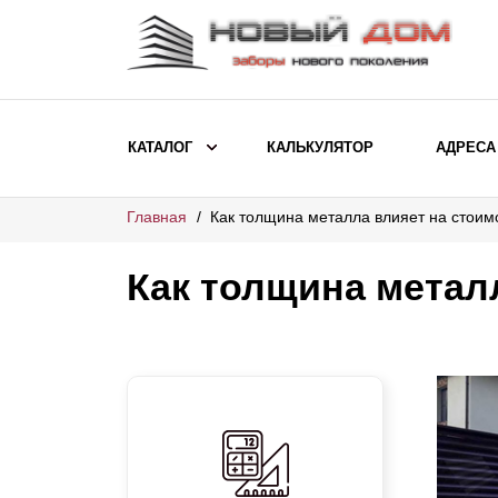
КАТАЛОГ
КАЛЬКУЛЯТОР
АДРЕСА
Главная
Как толщина металла влияет на стоим
ВЫБОР ПО МОДЕЛИ
Заборы Ранчо
Как толщина метал
Заборы Хай-тек
Заборы Классика
Заборы Жалюзи
ВЫБОР ПО НАЗНАЧЕНИЮ
Заборы и ограждения для детских
садов