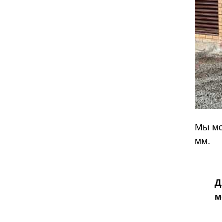
Мы мо
мм.
Д
м