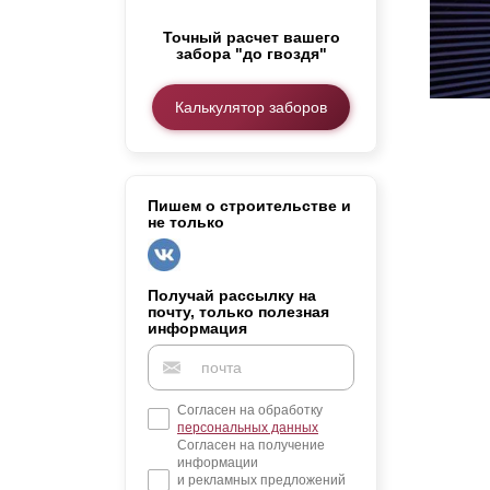
Заборы для дачи
Точный расчет вашего
Элитные заборы для коттеджей
забора "до гвоздя"
Заборы и ограждения для школ
Забор на участок 10 соток
Калькулятор заборов
Заборы и ограждения для дома
Пишем о строительстве и
не только
Получай рассылку на
почту, только полезная
информация
Согласен на обработку
персональных данных
Согласен на получение
информации
и рекламных предложений