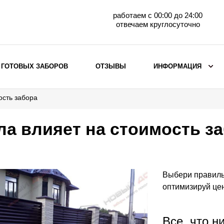
работаем с 00:00 до 24:00
отвечаем круглосуточно
 ГОТОВЫХ ЗАБОРОВ
ОТЗЫВЫ
ИНФОРМАЦИЯ
ость забора
ВЫБОР ПО МАТЕРИАЛУ
Заборы с кирпичными столбами
ла влияет на стоимость з
Заборы из евроштакетника
горизонтального
Металлические заборы для дачи
Забор жалюзи с кирпичными столбами
Выбери правиль
Металлические заборы
оптимизируй цен
Металлические ограждения
Все, что н