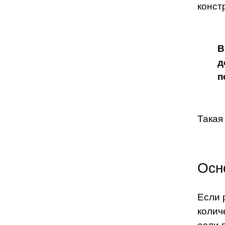
конст
В
д
п
Такая
Осн
Если 
колич