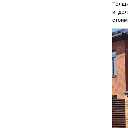
Толщи
и дол
стоим