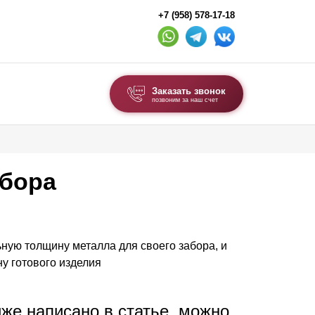
+7 (958) 578-17-18
Заказать звонок
позвоним за наш счет
ВЫБОР ПО ТИПУ
Модульные заборы и ограждения
абора
Комбинированные заборы
Секционные заборы
ную толщину металла для своего забора, и
ВОРОТА И КАЛИТКИ
у готового изделия
Ворота откатные
Ворота распашные
иже написано в статье, можно
Ворота складные гармошка