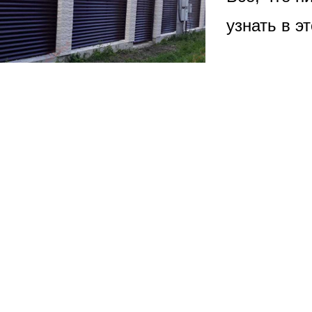
ВЫБОР ПО ХАРАКТЕРИСТИКАМ
узнать в э
Горизонтальные заборы
Высокие заборы
Красивые, дизайнерские заборы
ВЫБОР ПО СПОСОБУ МОНТАЖА
Заборы под ключ
Готовые заборы
Комплекты заборов-лего "сделай сам"
Быстровозводимые заборы