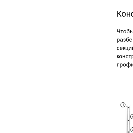
Кон
Чтобы
разбе
секци
конст
проф