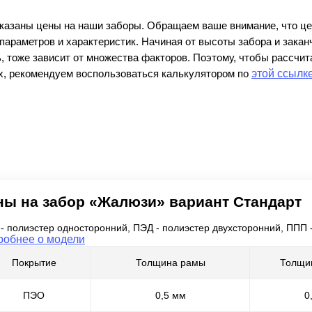
ВЫБОР ПО ХАРАКТЕРИСТИКАМ
казаны цены на наши заборы. Обращаем ваше внимание, что цен
Горизонтальные заборы
параметров и характеристик. Начиная от высоты забора и закан
Высокие заборы
, тоже зависит от множества факторов. Поэтому, чтобы рассчита
Красивые, дизайнерские заборы
, рекомендуем воспользоваться калькулятором по
этой ссылк
ВЫБОР ПО СПОСОБУ МОНТАЖА
Заборы под ключ
Готовые заборы
Комплекты заборов-лего "сделай сам"
Быстровозводимые заборы
ны на забор «Жалюзи» вариант Стандарт
- полиэстер односторонний, ПЭД - полиэстер двухсторонний, ППП
робнее о модели
Покрытие
Толщина рамы
Толщи
ПЭО
0,5 мм
0