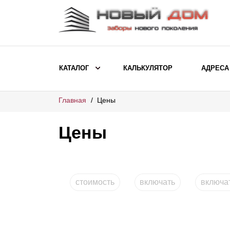
КАТАЛОГ
КАЛЬКУЛЯТОР
АДРЕСА
Главная
Цены
ВЫБОР ПО МОДЕЛИ
Заборы Ранчо
Цены
Заборы Хай-тек
Заборы Классика
Заборы Жалюзи
стоимость
включать
включа
ВЫБОР ПО НАЗНАЧЕНИЮ
Заборы и ограждения для детских
садов