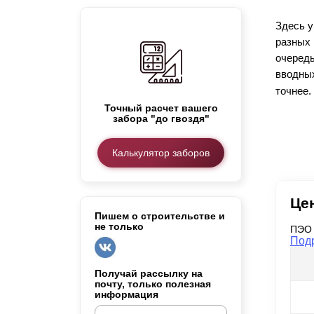
Заборы для дачи
Здесь у
Элитные заборы для коттеджей
разных 
Заборы и ограждения для школ
очередь
Забор на участок 10 соток
вводных
Заборы и ограждения для дома
точнее.
Точный расчет вашего
забора "до гвоздя"
Калькулятор заборов
Це
Пишем о строительстве и
не только
ПЭО 
Под
Получай рассылку на
почту, только полезная
информация