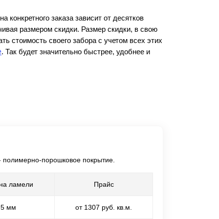
Каркасы ворот
а конкретного заказа зависит от десятков
Калитки
чивая размером скидки. Размер скидки, в свою
Входные группы
ть стоимость своего забора с учетом всех этих
е
. Так будет значительно быстрее, удобнее и
ВСЕ ДЛЯ ЗАБОРА
Панели для забора
 - полимерно-порошковое покрытие.
на ламели
Прайс
,5 мм
от 1307 руб. кв.м.