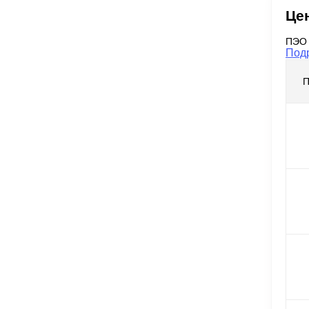
Це
ПЭО 
Под
П