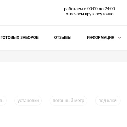
работаем с 00:00 до 24:00
отвечаем круглосуточно
 ГОТОВЫХ ЗАБОРОВ
ОТЗЫВЫ
ИНФОРМАЦИЯ
ВЫБОР ПО МАТЕРИАЛУ
Заборы с кирпичными столбами
Заборы из евроштакетника
горизонтального
Металлические заборы для дачи
Забор жалюзи с кирпичными столбами
ть
установки
погонный метр
под ключ
Металлические заборы
Металлические ограждения