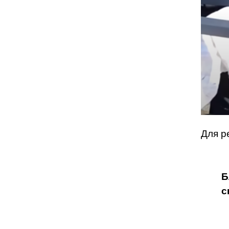
Для р
Б
с