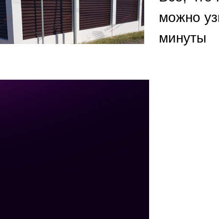
ВЫБОР ПО ХАРАКТЕРИСТИКАМ
можно уз
Горизонтальные заборы
минуты
Высокие заборы
Красивые, дизайнерские заборы
ВЫБОР ПО СПОСОБУ МОНТАЖА
Заборы под ключ
Готовые заборы
Комплекты заборов-лего "сделай сам"
Быстровозводимые заборы