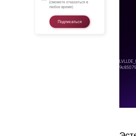
(сможете отказаться в
любое время)
Подписаться
Эст