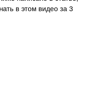
Каркасы ворот
нать в этом видео за 3
Калитки
Входные группы
ВСЕ ДЛЯ ЗАБОРА
Панели для забора