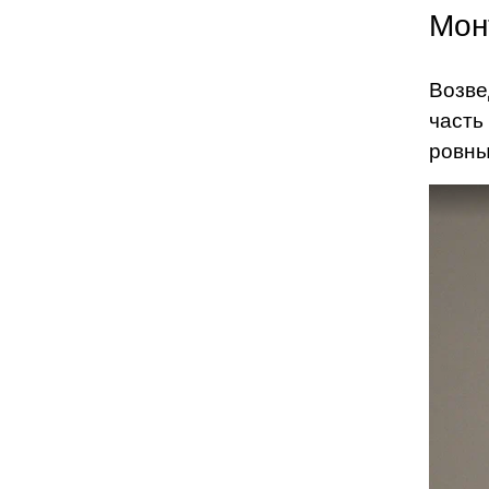
Мон
Возве
часть
ровны