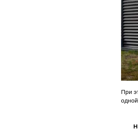
При э
одной
Н