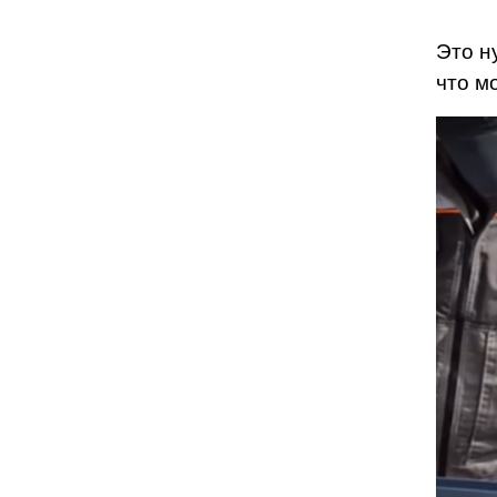
Это н
что м