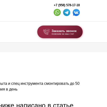
+7 (958) 578-17-18
Заказать звонок
позвоним за наш счет
ВЫБОР ПО ТИПУ
Модульные заборы и ограждения
Комбинированные заборы
Секционные заборы
опыта и спец инструмента смонтировать до 50
ВОРОТА И КАЛИТКИ
ия в день
Ворота откатные
Ворота распашные
 ниже написано в статье,
Ворота складные гармошка