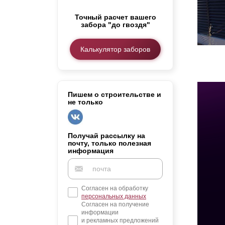
Заборы для дачи
Точный расчет вашего
Элитные заборы для коттеджей
забора "до гвоздя"
Заборы и ограждения для школ
Забор на участок 10 соток
Калькулятор заборов
Заборы и ограждения для дома
Пишем о строительстве и
не только
Получай рассылку на
почту, только полезная
информация
Согласен на обработку
персональных данных
Согласен на получение
информации
и рекламных предложений