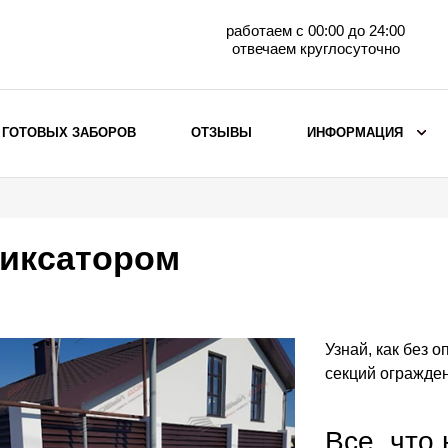
работаем с 00:00 до 24:00
отвечаем круглосуточно
 ГОТОВЫХ ЗАБОРОВ
ОТЗЫВЫ
ИНФОРМАЦИЯ
ВЫБОР ПО МАТЕРИАЛУ
Заборы с кирпичными столбами
иксатором
Заборы из евроштакетника
горизонтального
Металлические заборы для дачи
Забор жалюзи с кирпичными столбами
Узнай, как без 
Металлические заборы
секций огражден
Металлические ограждения
Все, что