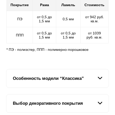
Покрытие
Рама
Ламель
Стоимость
от 0,5 до
от 942 руб.
ПЭ
0,5 мм
1,5 мм
кв.м.
от 0,5 до
от 0,5 до
от 1039
ППП
1,5 мм
1,5 мм
руб. кв.м.
* ПЭ - полиэстер, ППП - полимерно-порошковое
Особенность модели “Классика”
Мы подумали: "Если у нас есть модель "Ранчо", где
Выбор декоративного покрытия
планки имитируют доски и располагаются
горизонтально, почему бы не сделать модель, где