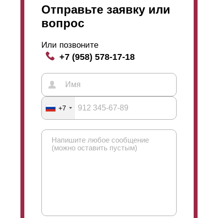
Отправьте заявку или
порошковое покрытие из данного материала стоит
дороже, чем
полиэстер
.
вопрос
Или позвоните
+7 (958) 578-17-18
+7