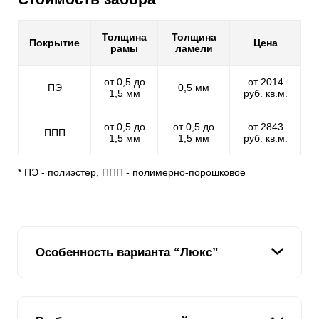
Толщина
Толщина
Покрытие
Цена
рамы
ламели
от 0,5 до
от 2014
ПЭ
0,5 мм
1,5 мм
руб. кв.м.
от 0,5 до
от 0,5 до
от 2843
ППП
1,5 мм
1,5 мм
руб. кв.м.
* ПЭ - полиэстер, ППП - полимерно-порошковое
Особенность варианта “Люкс”
Если ранее были представлены четыре