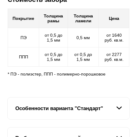
Толщина
Толщина
Покрытие
Цена
рамы
ламели
от 0,5 до
от 1640
ПЭ
0,5 мм
1,5 мм
руб. кв.м.
от 0,5 до
от 0,5 до
от 2277
ППП
1,5 мм
1,5 мм
руб. кв.м.
* ПЭ - полиэстер, ППП - полимерно-порошковое
Особенности варианта "Стандарт"
В линейке заборных конструкций вариант