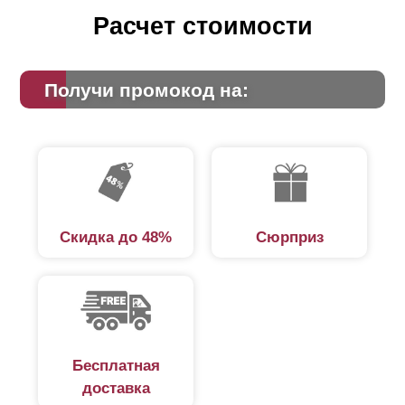
можно «замаскировать», используя технику укладки
Расчет стоимости
внахлест. На фото, размещенном ниже, вы увидите,
о чем речь.
Получи промокод на:
Скидка до 48%
Сюрприз
Бесплатная
доставка