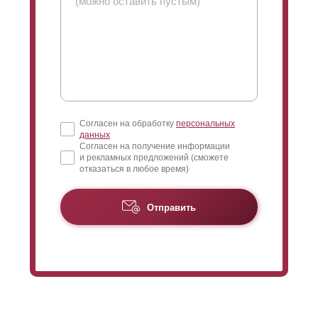
отрегулировать
просматриваемость
конструкции.
Чем больше нахлест, тем меньше угол обзора. Чем
меньше нахлест, тем больше расстояние
между
ламелями
, и
соответственно,
просматриваемость
увеличивается.
Когда дом достаточно высокий и близко расположен к
забору, следует устанавливать
ламели
внахлест на
всю высоту полки
ламели
. В таком случае, вы
Согласен на обработку
персональных
исключите обозрение верхнего этажа с улицы, даже
данных
если прохожий наклонится достаточно низко
Согласен на получение информации
и рекламных предложений (сможете
отказаться в любое время)
При длине секции более 1,5 метров с задней
стороны крепят усилители, чтобы
избежать
прогибания
ламелей
. Усилители крепят к
Отправить
полке
ламели
, которая обращена к изнаночной
стороне заборной конструкции. Без нахлеста
заклепки для креплений станут видны с лицевой
стороны. Это никак не повлияет на эксплуатацию и
функциональность забора, но кому-то видимость
креплений может показаться эстетически
непривлекательным. В таком случае крепления