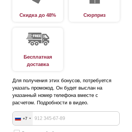
дизайнерский аспект и не является обязательным,
но в случае выбора более лаконичного вида
Скидка до 48%
Сюрприз
ограждения будет иметь эстетическое значение.
Бесплатная
доставка
Для получения этих бонусов, потребуется
указать промокод. Он будет выслан на
указанный номер телефона вместе с
расчетом. Подробности в видео.
+7