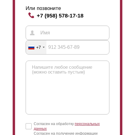
нежелательных взглядов со стороны улицы. На
картинке, расположенной выше на странице сайта,
Или позвоните
можно наглядно ознакомиться с влиянием выбора
+7 (958) 578-17-18
нахлеста на угол обзора через забор.
Просматриваемость
забора типа Жалюзи
сохраняется при любом виде нахлеста, даже в том
случае, если
ламели
располагаются встык,
+7
отсутствие нахлеста не закрывает полностью обзор
через ограждение. Угол обзора при выборе такого
варианта будет немного больше, чем при выборе
нахлеста с минимальным шагом. Таким образом,
чем больше нахлест между
ламелями
, тем угол
обзора меньше.
Нужно отметить, что угол обзора при любом выборе
нахлеста не изменяется кардинально, его
отклонения незначительны. При
расположении
ламелей
стык в стык и при
Согласен на обработку
персональных
размещении их внахлест участок остается скрыт от
данных
прохожих. Увидеть ваш участок возможно лишь в том
Согласен на получение информации